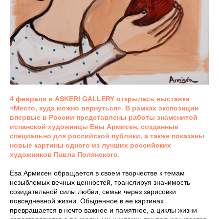
4 февраля в ASKERI GALLERY открылась выставка
«Место, куда можно вернуться». В рамках экспозиции
впервые в России представлены работы знаменитой
испанской художницы Евы Армисен, созданные
специально для российской публики, а также показаны
новые картины одного из лучших российских
художников Павла Полянского.
Ева Армисен обращается в своем творчестве к темам
незыблемых вечных ценностей, транслируя значимость
созидательной силы любви, семьи через зарисовки
повседневной жизни. Обыденное в ее картинах
превращается в нечто важное и памятное, а циклы жизни