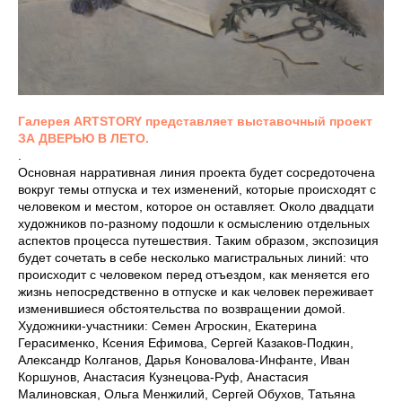
Галерея ARTSTORY представляет выставочный проект
ЗА ДВЕРЬЮ В ЛЕТО.
.
Основная нарративная линия проекта будет сосредоточена
вокруг темы отпуска и тех изменений, которые происходят с
человеком и местом, которое он оставляет. Около двадцати
художников по-разному подошли к осмыслению отдельных
аспектов процесса путешествия. Таким образом, экспозиция
будет сочетать в себе несколько магистральных линий: что
происходит с человеком перед отъездом, как меняется его
жизнь непосредственно в отпуске и как человек переживает
изменившиеся обстоятельства по возвращении домой.
Художники-участники: Семен Агроскин, Екатерина
Герасименко, Ксения Ефимова, Сергей Казаков-Подкин,
Александр Колганов, Дарья Коновалова-Инфанте, Иван
Коршунов, Анастасия Кузнецова-Руф, Анастасия
Малиновская, Ольга Менжилий, Сергей Обухов, Татьяна