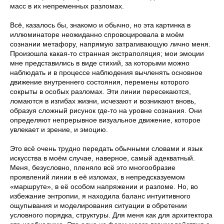
масс в их непременных разломах.
Всё, казалось бы, знакомо и обычно, но эта картинка в
иллюминаторе неожиданно спровоцировала в моём
сознании метафору, напрямую затрагивающую лично меня.
Произошла какая-то странная экстраполяция; мои эмоции
мне представились в виде стихий, за которыми можно
наблюдать и в процессе наблюдения вычленять основное
движение внутреннего состояния, перемены которого
сокрыты в особых разломах. Эти линии пересекаются,
ломаются в изгибах жизни, исчезают и возникают вновь,
образуя сложный рисунок где-то на уровне сознания. Они
определяют непрерывное визуальное движение, которое
увлекает и зрение, и эмоцию.
Это всё очень трудно передать обычными словами и язык
искусства в моём случае, наверное, самый адекватный.
Меня, безусловно, пленяло всё это многообразие
проявлений линии в её изломах, в непредсказуемом
«маршруте», в её особом напряжении и разломе. Но, во
избежание энтропии, я находила баланс интуитивного
ощупывания и моделирования ситуации в обретении
условного порядка, структуры. Для меня как для архитектора