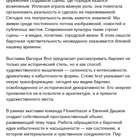
церемонии создавали сцены, где порядок казался
возможным. Иллюзия играла важную роль: она помогала
организовать реальность и сделать ее переживаемой.
Сегодня эта театральность вновь кажется знакомой. Мы
живем среди постоянного потока изображений, новостей и
публичных жестов. Современная культура также строит
сцены — в медиа, политике, городской жизни. В этом смысле
барочная чувствительность неожиданно оказывается близкой
нашему времени.
Выставка Baroque Brut предлагает рассматривать барокко не
только как исторический стиль, но и как способ
художественного мышления — склонность к интенсивности,
драматизму и избыточности формы. Слово brut указывает на
некую трансформацию: сегодня мы видим барокко,
освобожденное от исторической декоративности. Его энергия
проявляется не в позолоте и архитектуре, а в прямоте
художественного жеста.
В рамках выставки команда Flowerbazar и Евгений Дашков
создает собственный пространственный объект,
развивающий тему пира. Работа обращается к барочной
идее избыточности и насыщенности — как состоянию, в
котором материальное и чувственное соединяются. Пир