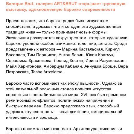
Baroque Brut: галерея ART&BRUT открывает групповую
выставку, вдохновленную барокко современности
Проект покажет, что барокко редко было искусством
спокойствия, и докажет, что и сегодня эта художественная
традиция жива — только принимает новые формы.
Экспозиция развернется вокруг трех тем, которым художники
барокко уделяли особое внимание: тело, пир, алтарь. Среди
представленных авторов — Марина Кастальская, Кирилл
Басалаев, Тим Парщиков, Антон Левин, Юлия Кравчук,
Серафима Красникова, Леонид Костин, Ирина Разумовская,
Майя Харитонова, Амбарцум Кабанян, Аннушка Броше, Вера
Петровская, Tasha Artzolotoe.
Барокко часто вспоминают как эпоху пышности. Однако за
этой визуальной роскошью стояла попытка искусства
справиться с нестабильностью мира. XVII век был временем
религиозных конфликтов, политических напряжений и
быстрых перемен. Барокко предложило язык, способный
удержать эту сложность — язык движения, эмоциональной
интенсивности и зрелища.
Барокко понимало мир как театр. Архитектура, живопись и