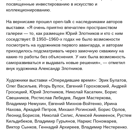
посвященные инвестированию в искусство и
коллекционированию.
На вернисаже прошел open-talk с наследниками авторов
выставки. «Я очень приятно впечатлен пространством
галереи — то, как размещен Юрий Злотников и кто с ним
соседствует. В 1950–1960-х годах не было возможности
посмотреть на художников первого авангарда, и авторам
приходилось подсматривать через замочную скважину на
какие-то работы без объяснения. У них была возможность
саморазвиваться и выдавать новые решения», — отметил
внук художника Александр Злотников.
Художники выставки «Опередившие время»: Эрик Булатов,
Олег Васильев, Игорь Вулох, Евгений Гороховский, Андрей
Гросицкий, Юрий Злотников, Николай Касаткин, Борис
Свешников, Ростислав Лебедев, Лидия Мастеркова,
Владимир Немухин, Евгений Михнов-Войтенко, Ирина
Нахова, Аркадий Петров, Михаил Рогинский, Борис Орлов,
Леонид Борисов, Николай Силис, Алексей Аникеенок, Рустем
Кильдибеков, Владимир Гурьянов, Наркис Пономарев,
Виктор Сынков, Геннадий Архиреев, Владимир Нестеренко.