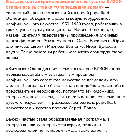
В казанской галерее современного искусства БИЗОN
открылась выставка «Опередившие время»
—
совместный проект с московской галереей pop/off/art.
Экспозиция объединила работы ведущих художников
неофициального искусства 1950–1980 годов, работавших в
трех крупных культурных центрах: Москве, Ленинграде,
Казани. Зрителям представлены произведения ключевых
нонконформистов: Эрика Булатова, Олега Васильева, Юрия
Злотникова, Евгения Михнова-Войтенко, Игоря Вулоха и
других. Также показаны работы казанского авангарда второй
волны.
«Выставка «Опередившие время» в галерее БИЗON стала
первым масштабным выставочным проектом
неофициального советского искусства за пределами двух
столиц. В регионах не было выставок подобного масштаба и
представить ее необходимо, потому что эти художники,
которых мы показываем, — это и есть история современного
русского искусства», — рассказал основатель pop/off/art,
искусствовед и куратор проекта Сергей Попов.
Важной частью стала образовательная программа, в
которую вошли кураторские экскурсии, лекции от
исследователей нонконформизма, а также встречи,