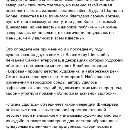
завершили свой путь трагично, но именно такой финал
позволяет считать их жизнь состоявшейся. Будь то Шарлотта
Корде, известная нам во многом благодаря своему яркому,
пусть и трагическому, эпилогу, или дядя Коля – знакомый
Шинкарева, но неизвестный широкой публике – чья жизнь
завершилась ни печально, ни трагически, но удалась не
меньше, чем у великих и всем известных.
Это определение применимо и к последнему году
существования двух значимых Владимиру Шинкарёву
пейзажей Санкт-Петербурга, в декорациях которых художник
обитал на протяжении многих лет. В районе станции
«Боровая» прошло детство художника, а набережная реки
Смоленки соседствует с его мастерской. Наблюдая за
изменениями городской среды, автору удалось
зафиксировать последний год «жизни» этих мест перед тем,
как они утратили прежний облик из-за активной застройки.
«Жизнь удалась» объединяет каноничные для Шинкарева
пейзажные планы с выстроенной пространственной
перспективой и вниманием к значимым художнику местам и
их судьбе, а также характерное для мастера обращение к
культурным явлениям – литературным, историческим и