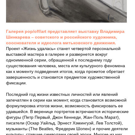
Галерея pop/off/art представляет выставку Владимира
Шинкарева – советского и российского художника,
сооснователя и идеолога митьковского движения.
Проект «Жизнь удалась» станет четвертой персональной
выставкой мастера в галерее и развернется вокруг
одноименной серии, обращенной к последнему году
существования человека, места или культурного феномена
как к моменту подведения итогов, когда прожитое обретает
завершенность и становится предметом художественной
фиксации.
Последний год жизни известных личностей или явлений
запечатлен в серии как момент, когда становится возможной
формулировка итогов жизни, возможность фиксировать ее
удавшейся. В веренице портретов встречаются исторические
фигуры (Петр Первый, Джон Кеннеди, Жан-Поль Марат),
писатели (Оскар Уайльд, Эрнест Хэмингуэй, Лев Толстой),
музыканты (The Beatles, Фредерик Шопен) и прочие деятели
культуры, ставшие символами своей эпохи. Многие из них