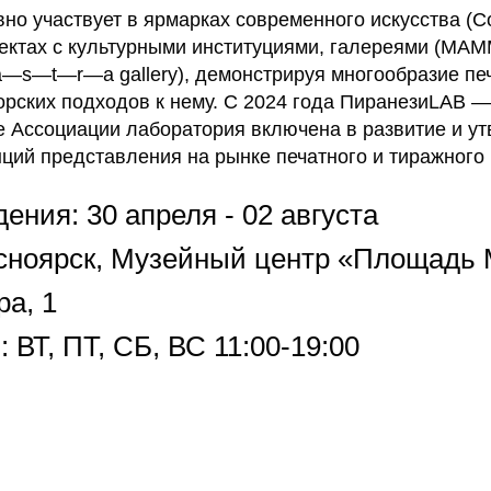
но участвует в ярмарках современного искусства (C
оектах с культурными институциями, галереями (МАМ
ry, a—s—t—r—a gallery), демонстрируя многообразие п
орских подходов к нему. С 2024 года ПиранезиLAB 
ве Ассоциации лаборатория включена в развитие и у
ций представления на рынке печатного и тиражного 
ения: 30 апреля - 02 августа
расноярск, Музейный центр «Площадь
а, 1
 ВТ, ПТ, СБ, ВС 11:00-19:00