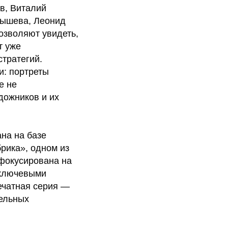
в, Виталий
нышева, Леонид
озволяют увидеть,
т уже
тратегий.
и: портреты
е не
дожников и их
на на базе
рика», одном из
сфокусирована на
 ключевыми
ечатная серия —
тельных