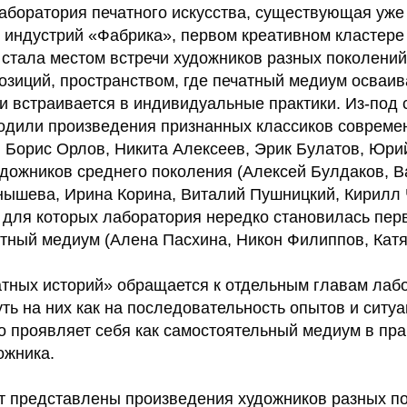
боратория печатного искусства, существующая уже 
 индустрий «Фабрика», первом креативном кластере
 стала местом встречи художников разных поколений
озиций, пространством, где печатный медиум осваив
и встраивается в индивидуальные практики. Из-под 
дили произведения признанных классиков современ
, Борис Орлов, Никита Алексеев, Эрик Булатов, Юри
удожников среднего поколения (Алексей Булдаков, В
нышева, Ирина Корина, Виталий Пушницкий, Кирилл 
 для которых лаборатория нередко становилась пер
атный медиум (Алена Пасхина, Никон Филиппов, Катя
атных историй» обращается к отдельным главам лаб
ть на них как на последовательность опытов и ситуа
о проявляет себя как самостоятельный медиум в пра
ожника.
ут представлены произведения художников разных п