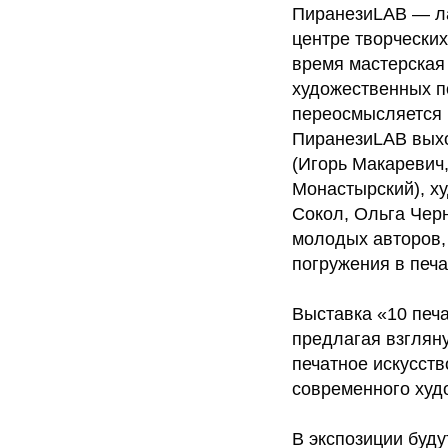
ПиранезиLAB — ла
центре творческих
время мастерская
художественных п
переосмысляется 
ПиранезиLAB выхо
(Игорь Макаревич
Монастырский), х
Сокол, Ольга Чер
молодых авторов,
погружения в печ
Выставка «10 печ
предлагая взгляну
печатное искусств
современного худ
В экспозиции буд