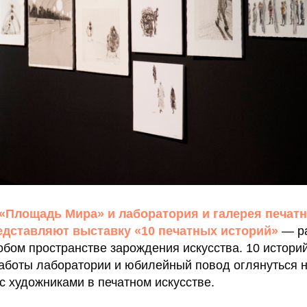
«Площадь Мира» и лаборатория и галерея печатн
дставляют выставку «10 печатных историй»
— ра
обом пространстве зарождения искусства. 10 истори
работы лаборатории и юбилейный повод оглянуться 
с художниками в печатном искусстве.