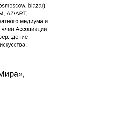
оsmoscow, blazar)
М, AZ/ART,
ечатного медиума и
— член Ассоциации
тверждение
искусства.
 Мира»,