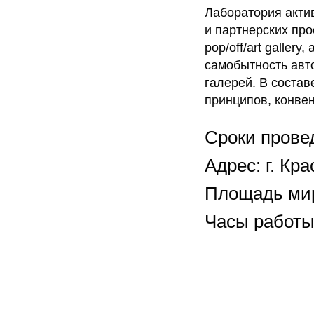
Лаборатория актив
и партнерских пр
pop/off/art galle
самобытность авт
галерей. В соста
принципов, конвен
Сроки провед
Адрес: г. К
Площадь мир
Часы работы: