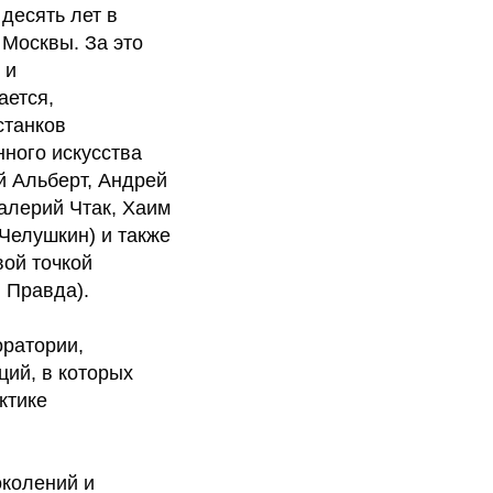
десять лет в
 Москвы. За это
 и
ается,
станков
ного искусства
й Альберт, Андрей
алерий Чтак, Хаим
Челушкин) и также
вой точкой
 Правда).
оратории,
ций, в которых
ктике
околений и