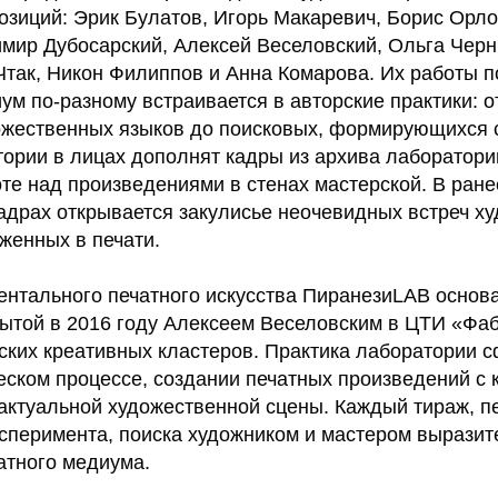
озиций: Эрик Булатов, Игорь Макаревич, Борис Орло
мир Дубосарский, Алексей Веселовский, Ольга Чер
Чтак, Никон Филиппов и Анна Комарова. Их работы п
ум по-разному встраивается в авторские практики: о
жественных языков до поисковых, формирующихся с
тории в лицах дополнят кадры из архива лаборатори
те над произведениями в стенах мастерской. В ране
адрах открывается закулисье неочевидных встреч ху
женных в печати.
ентального печатного искусства ПиранезиLAB основа
рытой в 2016 году Алексеем Веселовским в ЦТИ «Фаб
ских креативных кластеров. Практика лаборатории 
еском процессе, создании печатных произведений с
актуальной художественной сцены. Каждый тираж, п
ксперимента, поиска художником и мастером вырази
атного медиума.