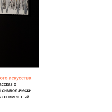
ого искусства
ссказ о
й символически
на совместный