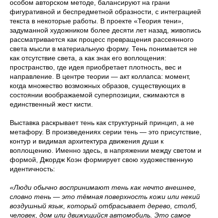
особом авторском методе, балансируют на грани
фигуративной и беспредметной образности, с интеграцией
текста в некоторые работы. В проекте «Теория тени»,
задуманной художником более десяти лет назад, живопись
рассматривается как процесс превращения рассеянного
света мысли в материальную форму. Тень понимается не
как отсутствие света, а как знак его воплощения:
пространство, где идея приобретает плотность, вес и
направление. В центре теории — акт коллапса: момент,
когда множество возможных образов, существующих в
состоянии воображаемой суперпозиции, сжимаются в
единственный жест кисти.
Выставка раскрывает тень как структурный принцип, а не
метафору. В произведениях серии тень — это присутствие,
контур и видимая архитектура движения души к
воплощению. Именно здесь, в напряжении между светом и
формой, Джордж Коэн формирует свою художественную
идентичность:
«Люди обычно воспринимают тень как нечто внешнее,
словно тень — это тёмная поверхность кожи или некий
воздушный язык, который отбрасывает дерево, столб,
человек, дом или движущийся автомобиль. Это самое