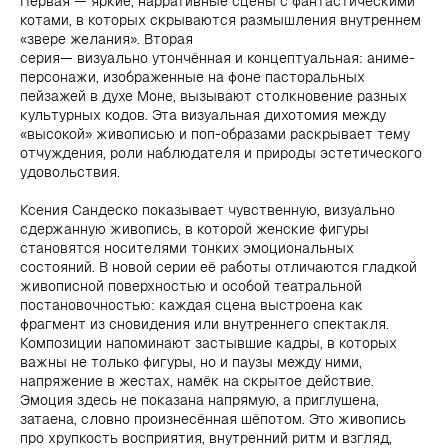
Первая — яркие, нарративные сцены с фантастическими
котами, в которых скрываются размышления внутреннем
«звере желания». Вторая
серия— визуально утончённая и концептуальная: аниме-
персонажи, изображенные на фоне пасторальных
пейзажей в духе Моне, вызывают столкновение разных
культурных кодов. Эта визуальная дихотомия между
«высокой» живописью и поп-образами раскрывает тему
отчуждения, роли наблюдателя и природы эстетического
удовольствия.
Ксения Сандеско показывает чувственную, визуально
сдержанную живопись, в которой женские фигуры
становятся носителями тонких эмоциональных
состояний. В новой серии её работы отличаются гладкой
живописной поверхностью и особой театральной
постановочностью: каждая сцена выстроена как
фрагмент из сновидения или внутреннего спектакля.
Композиции напоминают застывшие кадры, в которых
важны не только фигуры, но и паузы между ними,
напряжение в жестах, намёк на скрытое действие.
Эмоция здесь не показана напрямую, а приглушена,
затаена, словно произнесённая шёпотом. Это живопись
про хрупкость восприятия, внутренний ритм и взгляд,