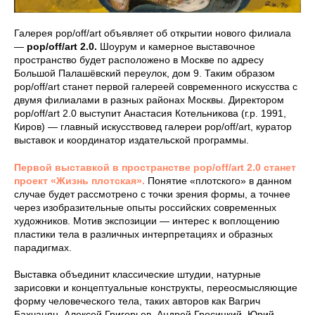
Галерея pop/off/art объявляет об открытии нового филиала
—
pop/off/art 2.0.
Шоурум и камерное выставочное
пространство будет расположено в Москве по адресу
Большой Палашёвский переулок, дом 9. Таким образом
pop/off/art станет первой галереей современного искусства с
двумя филиалами в разных районах Москвы. Директором
pop/off/art 2.0 выступит Анастасия Котельникова (г.р. 1991,
Киров) — главный искусствовед галереи pop/off/art, куратор
выставок и координатор издательской программы.
Первой выставкой в пространстве pop/off/art 2.0 станет
проект «Жизнь плотская».
Понятие «плотского» в данном
случае будет рассмотрено с точки зрения формы, а точнее
через изобразительные опыты российских современных
художников. Мотив экспозиции — интерес к воплощению
пластики тела в различных интерпретациях и образных
парадигмах.
Выставка объединит классические штудии, натурные
зарисовки и концептуальные конструкты, переосмысляющие
форму человеческого тела, таких авторов как Вагрич
Бахчанян, Алексей Григорьев, Андрей Гросицкий, Юрий