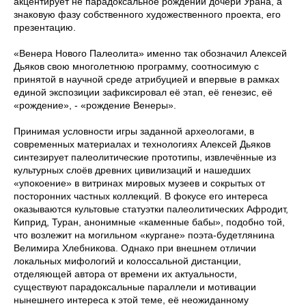
акцентирует не парадоксальное рождении дочери Урана, а
знаковую фазу собственного художественного проекта, его
презентацию.
«Венера Нового Палеолита» именно так обозначил Алексей
Дьяков свою многолетнюю программу, соотносимую с
принятой в научной среде атрибуцией и впервые в рамках
единой экспозиции зафиксировал её этап, её генезис, её
«рождение», - «рождение Венеры».
Принимая условности игры заданной археологами, в
современных материалах и технологиях Алексей Дьяков
синтезирует палеолитические прототипы, извлечённые из
культурных слоёв древних цивилизаций и нашедших
«упокоение» в витринах мировых музеев и сокрытых от
посторонних частных коллекций. В фокусе его интереса
оказываются культовые статуэтки палеолитических Афродит,
Киприд, Туран, анонимные «каменные бабы», подобно той,
что возлежит на могильном «кургане» поэта-будетлянина
Велимира Хлебникова. Однако при внешнем отличии
локальных мифологий и колоссальной дистанции,
отделяющей автора от времени их актуальности,
существуют парадоксальные параллели и мотивации
нынешнего интереса к этой теме, её неожиданному